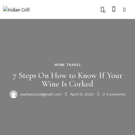
0
WINE TRAVEL
7 Steps On How to Know If Your
Wine Is Corked
marketives2@gmail.com
April 21, 2020
0
Comments